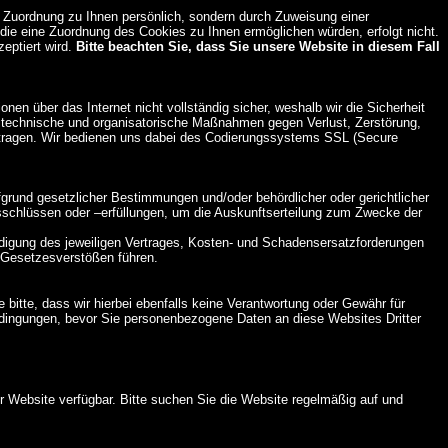
ne Zuordnung zu Ihnen persönlich, sondern durch Zuweisung einer
ie eine Zuordnung des Cookies zu Ihnen ermöglichen würden, erfolgt nicht.
eptiert wird.
Bitte beachten Sie, dass Sie unsere Website in diesem Fall
nen über das Internet nicht vollständig sicher, weshalb wir die Sicherheit
h technische und organisatorische Maßnahmen gegen Verlust, Zerstörung,
ertragen. Wir bedienen uns dabei des Codierungssystems SSL (Secure
ufgrund gesetzlicher Bestimmungen und/oder behördlicher oder gerichtlicher
gsschlüssen oder –erfüllungen, um die Auskunftserteilung zum Zwecke der
 Kündigung des jeweiligen Vertrages, Kosten- und Schadensersatzforderungen
n Gesetzesverstößen führen.
bitte, dass wir hierbei ebenfalls keine Verantwortung oder Gewähr für
edingungen, bevor Sie personenbezogene Daten an diese Websites Dritter
er Website verfügbar. Bitte suchen Sie die Website regelmäßig auf und