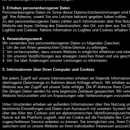
3. Erheben personenbezogener Daten
Personenbezogene Daten im Sinne dieser Datenschutzbestimmungen sind Ein
ggf. Ihre Adresse, soweit Sie uns Letztere bekannt gegeben haben sollten.
Zu den personenbezogenen Daten zählen auch Informationen über Ihre Nutz
Website wie bspw. Umfang des Datentransfers, den Ort, von dem aus Sie Da
Logfiles und Cookies. Nähere Information zu Logfiles und Cookies erhalten S
4. Verwendungszweck
Wir verwenden Ihre personenbezogenen Daten zu folgenden Zwecken:
1. Um die von Ihnen gewünschten Online-Dienste zu erbringen,
2. Um sicherzustellen, dass unsere Website in möglichst effektiver und int
3. Um unseren Verpflichtungen aus etwaigen zwischen Ihnen und uns ges
4. Um Sie über Änderungen unserer Leistungen zu informieren.
5. Informationen über Ihren Computer und Cookies
Bei jedem Zugriff auf unsere Internetseiten erheben wir folgende Informati
übertragene Datenmenge im Rahmen dieser Anfrage erfasst. Wir erheben au
Website aus der Zugriff auf unsere Seite erfolgte. Die IP-Adresse Ihres Co
Die übrigen Daten werden für eine begrenzte Zeitdauer gespeichert. Wir ve
Website festzustellen und um Anpassungen oder Verbesserungen vorzune
Unter Umständen erheben wir außerdem Informationen über Ihre Nutzung uns
bestimmte Einstellungen und Daten zum Austausch mit unserem System über
über das Alter des Cookies und ein alphanumerisches Identifizierungszeic
Nutzer auf die Plattform zugreift, wird ein Cookie auf die Festplatte des 
zugeschnittenen Service anbieten zu können. Sie ermöglichen uns, Ihren C
speichern und so unsere Website an Ihren individuellen Interessen auszuric