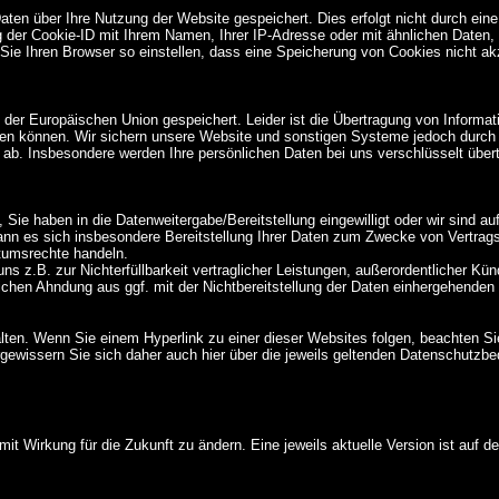
aten über Ihre Nutzung der Website gespeichert. Dies erfolgt nicht durch ei
der Cookie-ID mit Ihrem Namen, Ihrer IP-Adresse oder mit ähnlichen Daten, d
e Ihren Browser so einstellen, dass eine Speicherung von Cookies nicht akz
 der Europäischen Union gespeichert. Leider ist die Übertragung von Informatio
tieren können. Wir sichern unsere Website und sonstigen Systeme jedoch durc
en ab. Insbesondere werden Ihre persönlichen Daten bei uns verschlüsselt üb
 Sie haben in die Datenweitergabe/Bereitstellung eingewilligt oder wir sind a
kann es sich insbesondere Bereitstellung Ihrer Daten zum Zwecke von Vertra
ntumsrechte handeln.
r uns z.B. zur Nichterfüllbarkeit vertraglicher Leistungen, außerordentlicher
lichen Ahndung aus ggf. mit der Nichtbereitstellung der Daten einhergehende
lten. Wenn Sie einem Hyperlink zu einer dieser Websites folgen, beachten Sie 
ewissern Sie sich daher auch hier über die jeweils geltenden Datenschutzb
t Wirkung für die Zukunft zu ändern. Eine jeweils aktuelle Version ist auf d