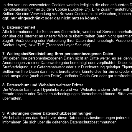
In den von uns verwendeten Cookies werden lediglich die oben erläuterten D
Identifikationsnummer zu dem Cookie („Cookie-ID“). Eine Zusammenführung 
Sollten Sie eine Verwendung von Browser-Cookies nicht wünschen, können Si
ggf. nur eingeschränkt oder gar nicht nutzen können.
6. Datensicherheit
Alle Informationen, die Sie an uns übermitteln, werden auf Servern innerhalb
der über das Internet an unserer Website übermittelten Daten nicht garan
Zugriff, Veränderung oder Verbreitung Ihrer Daten durch unbefugte Person
Socket Layer), bzw. TLS (Transport Layer Security).
7. Weitergabe/Bereitstellung Ihrer personenbezogenen Daten
Wir geben Ihre personenbezogenen Daten nicht an Dritte weiter, es sei denn,
Anordnungen zu einer Datenweitergabe berechtigt oder verpflichtet. Dabei 
Strafverfolgung, zur Gefahrenabwehr oder zur Durchsetzung geistiger Eige
Sollten wir Ihre Daten dann nicht bereitstellen, könnte dies für Sie und/ode
und -ansprüche (auch durch Dritte), und/oder Geldbußen oder gar strafrecht
8. Datenschutz und Websites weiterer Dritter
Die Website kann u.a. Hyperlinks zu und von Websites anderer Dritter entha
fremde Inhalte oder Datenschutzbedingungen übernehmen können. Bitte verg
übermitteln.
9. Änderungen dieser Datenschutzbestimmungen
Wir behalten uns das Recht vor, diese Datenschutzbestimmungen jederzeit mi
informieren Sie sich über die geltenden Datenschutzbestimmungen.