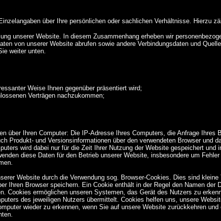
zelangaben über Ihre persönlichen oder sachlichen Verhältnisse. Hierzu zä
ung unserer Website. In diesem Zusammenhang erheben wir personenbezogene
ten von unserer Website abrufen sowie andere Verbindungsdaten und Quellen,
ie weiter unten.
eressanter Weise Ihnen gegenüber präsentiert wird;
chlossenen Verträgen nachzukommen;
onen über Ihren Computer: Die IP-Adresse Ihres Computers, die Anfrage Ihres
ch Produkt- und Versionsinformationen über den verwendeten Browser und das
mputers wird dabei nur für die Zeit Ihrer Nutzung der Website gespeichert un
rwenden diese Daten für den Betrieb unserer Website, insbesondere um Fehler 
hmen.
erer Website durch die Verwendung sog. Browser-Cookies. Dies sind kleine T
 Ihren Browser speichern. Ein Cookie enthält in der Regel den Namen der D
hen. Cookies ermöglichen unseren Systemen, das Gerät des Nutzers zu erkenn
Computers des jeweiligen Nutzers übermittelt. Cookies helfen uns, unsere Web
omputer wieder zu erkennen, wenn Sie auf unsere Website zurückkehren und d
hten.